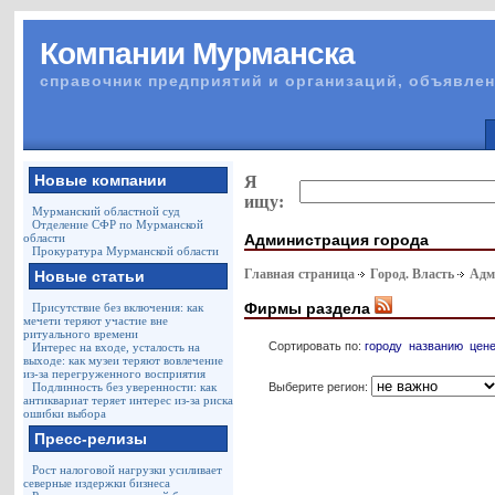
Компании Мурманска
справочник предприятий и организаций, объявлен
Новые компании
Я
ищу:
Мурманский областной суд
Отделение СФР по Мурманской
Администрация города
области
Прокуратура Мурманской области
Главная страница
Город. Власть
Адм
Новые статьи
Фирмы раздела
Присутствие без включения: как
мечети теряют участие вне
ритуального времени
Сортировать по:
городу
названию
цен
Интерес на входе, усталость на
выходе: как музеи теряют вовлечение
из-за перегруженного восприятия
Выберите регион:
Подлинность без уверенности: как
антиквариат теряет интерес из-за риска
ошибки выбора
Пресс-релизы
Рост налоговой нагрузки усиливает
северные издержки бизнеса