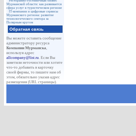
Ресторанно-гостиничный бизнес
Мурманской области: как развивается
сфера услуг в туристическом регионе
IT-компании и цифровые сервисы
Мурманского региона: развитие
технологического сектора за
Полярным кругом
Обратная связь
Вы можете оставить сообщение
администратору ресурса
Компании Мурманска
,
используя адрес
allcompany@list.ru
. Если Вы
заметили неточности или хотите
что-то добавить в карточку
своей фирмы, то пишите нам об
этом, обязательно указав адрес
размещения (URL страницы).