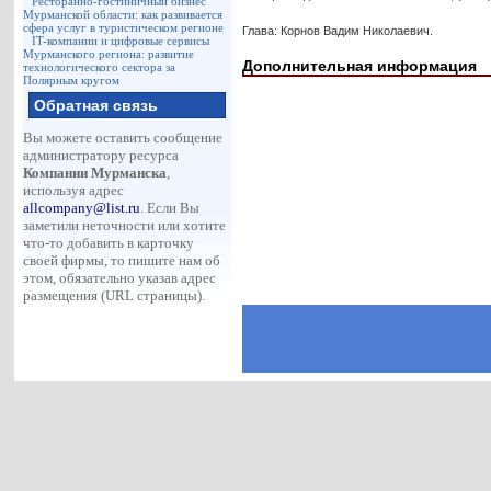
Ресторанно-гостиничный бизнес
Мурманской области: как развивается
сфера услуг в туристическом регионе
Глава: Корнов Вадим Николаевич.
IT-компании и цифровые сервисы
Мурманского региона: развитие
Дополнительная информация
технологического сектора за
Полярным кругом
Обратная связь
Вы можете оставить сообщение
администратору ресурса
Компании Мурманска
,
используя адрес
allcompany@list.ru
. Если Вы
заметили неточности или хотите
что-то добавить в карточку
своей фирмы, то пишите нам об
этом, обязательно указав адрес
размещения (URL страницы).