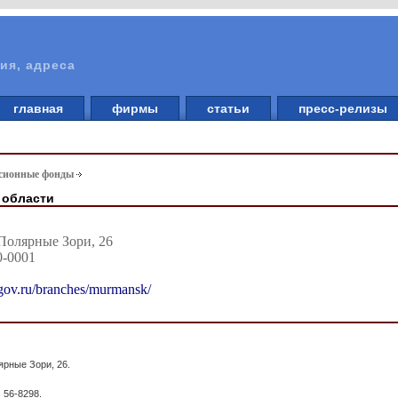
ия, адреса
главная
фирмы
статьи
пресс-релизы
сионные фонды
 области
 Полярные Зори, 26
0-0001
r.gov.ru/branches/murmansk/
ярные Зори, 26.
 56-8298.