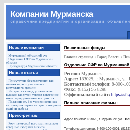
Компании Мурманска
справочник предприятий и организаций, объявлен
Новые компании
Пенсионные фонды
Мурманский областной суд
Главная страница
Город. Власть
Пен
Отделение СФР по Мурманской
области
Отделение СФР по Мурманской
Прокуратура Мурманской области
Новые статьи
Регион:
Мурманск
Адрес:
183025, г. Мурманск, ул.
Присутствие без включения: как
Контактный телефон:
8-800-10
мечети теряют участие вне
ритуального времени
Факс:
(8152) 56-8298
Интерес на входе, усталость на
Оффициальный сайт:
https://sf
выходе: как музеи теряют вовлечение
из-за перегруженного восприятия
Подлинность без уверенности: как
Полное описание фирмы:
антиквариат теряет интерес из-за риска
ошибки выбора
Пресс-релизы
Адрес приёма: 183025, г. Мурманск, ул. Пол
Рост налоговой нагрузки усиливает
северные издержки бизнеса
Телефоны для связи: 8-800-100-0001, (8152)