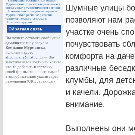
Ресторанно-гостиничный бизнес
Мурманской области: как развивается
Шумные улицы бо
сфера услуг в туристическом регионе
IT-компании и цифровые сервисы
Мурманского региона: развитие
позволяют нам ра
технологического сектора за
Полярным кругом
Обратная связь
участке очень сп
Вы можете оставить сообщение
почувствовать сб
администратору ресурса
Компании Мурманска
,
используя адрес
комфорта на даче
allcompany@list.ru
. Если Вы
заметили неточности или хотите
различные беседк
что-то добавить в карточку
своей фирмы, то пишите нам об
этом, обязательно указав адрес
клумбы, для детс
размещения (URL страницы).
и качели. Дорожк
внимание.
Выполнены они мо