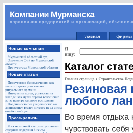
Компании Мурманска
справочник предприятий и организаций, объявлен
главная
фирм
Новые компании
Я
ищу:
Мурманский областной суд
Отделение СФР по Мурманской
Каталог стат
области
Прокуратура Мурманской области
Новые статьи
Главная страница
Строительство. Недв
Присутствие без включения: как
Резиновая 
мечети теряют участие вне
ритуального времени
Интерес на входе, усталость на
любого ла
выходе: как музеи теряют вовлечение
из-за перегруженного восприятия
Подлинность без уверенности: как
антиквариат теряет интерес из-за риска
ошибки выбора
Во время отдыха 
Пресс-релизы
Рост налоговой нагрузки усиливает
чувствовать себя
северные издержки бизнеса