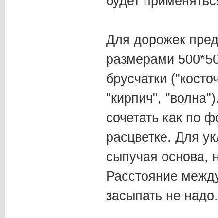
будет применятьс
Для дорожек пред
размерами 500*5
брусчатки ("косто
"кирпич", "волна"
сочетать как по ф
расцветке. Для у
сыпучая основа, 
Расстояние межд
засыпать не надо.