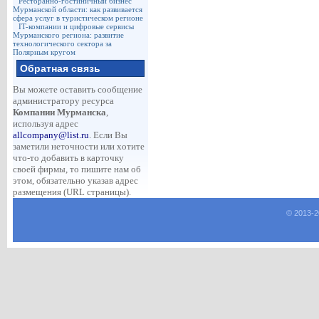
Ресторанно-гостиничный бизнес
Мурманской области: как развивается
сфера услуг в туристическом регионе
IT-компании и цифровые сервисы
Мурманского региона: развитие
технологического сектора за
Полярным кругом
Обратная связь
Вы можете оставить сообщение
администратору ресурса
Компании Мурманска
,
используя адрес
allcompany@list.ru
. Если Вы
заметили неточности или хотите
что-то добавить в карточку
своей фирмы, то пишите нам об
этом, обязательно указав адрес
размещения (URL страницы).
© 2013-
2