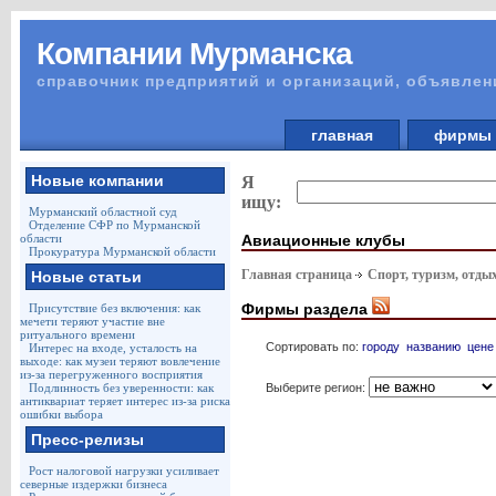
Компании Мурманска
справочник предприятий и организаций, объявлен
главная
фирм
Новые компании
Я
ищу:
Мурманский областной суд
Отделение СФР по Мурманской
Авиационные клубы
области
Прокуратура Мурманской области
Главная страница
Спорт, туризм, отды
Новые статьи
Фирмы раздела
Присутствие без включения: как
мечети теряют участие вне
ритуального времени
Сортировать по:
городу
названию
цене
Интерес на входе, усталость на
выходе: как музеи теряют вовлечение
из-за перегруженного восприятия
Выберите регион:
Подлинность без уверенности: как
антиквариат теряет интерес из-за риска
ошибки выбора
Пресс-релизы
Рост налоговой нагрузки усиливает
северные издержки бизнеса