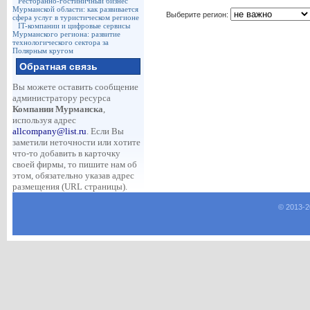
Ресторанно-гостиничный бизнес
Мурманской области: как развивается
Выберите регион:
сфера услуг в туристическом регионе
IT-компании и цифровые сервисы
Мурманского региона: развитие
технологического сектора за
Полярным кругом
Обратная связь
Вы можете оставить сообщение
администратору ресурса
Компании Мурманска
,
используя адрес
allcompany@list.ru
. Если Вы
заметили неточности или хотите
что-то добавить в карточку
своей фирмы, то пишите нам об
этом, обязательно указав адрес
размещения (URL страницы).
© 2013-
2