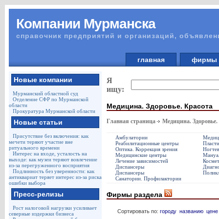
Компании Мурманска
справочник предприятий и организаций, объявлен
главная
фирм
Новые компании
Я
ищу:
Мурманский областной суд
Отделение СФР по Мурманской
Медицина. Здоровье. Красота
области
Прокуратура Мурманской области
Главная страница
Медицина. Здоровье.
Новые статьи
Присутствие без включения: как
Амбулатории
Медици
мечети теряют участие вне
Реабилитационные центры
Пласти
ритуального времени
Оптика. Коррекция зрения
Ногтев
Интерес на входе, усталость на
Медицинские центры
Мануал
выходе: как музеи теряют вовлечение
Лечение зависимостей
Космет
из-за перегруженного восприятия
Диспансеры
Диагно
Подлинность без уверенности: как
Диспансеры
Полик
антиквариат теряет интерес из-за риска
Санатории. Профилактории
ошибки выбора
Пресс-релизы
Фирмы раздела
Рост налоговой нагрузки усиливает
Сортировать по:
городу
названию
цене
северные издержки бизнеса