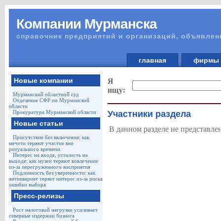
Компании Мурманска
справочник предприятий и организаций, объявлен
главная
фирм
Новые компании
Я
ищу:
Мурманский областной суд
Отделение СФР по Мурманской
области
Прокуратура Мурманской области
Участники раздела
Новые статьи
В данном разделе не представле
Присутствие без включения: как
мечети теряют участие вне
ритуального времени
Интерес на входе, усталость на
выходе: как музеи теряют вовлечение
из-за перегруженного восприятия
Подлинность без уверенности: как
антиквариат теряет интерес из-за риска
ошибки выбора
Пресс-релизы
Рост налоговой нагрузки усиливает
северные издержки бизнеса