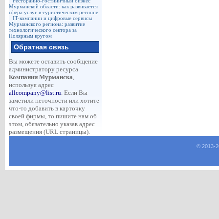
Ресторанно-гостиничный бизнес
Мурманской области: как развивается
сфера услуг в туристическом регионе
IT-компании и цифровые сервисы
Мурманского региона: развитие
технологического сектора за
Полярным кругом
Обратная связь
Вы можете оставить сообщение
администратору ресурса
Компании Мурманска
,
используя адрес
allcompany@list.ru
. Если Вы
заметили неточности или хотите
что-то добавить в карточку
своей фирмы, то пишите нам об
этом, обязательно указав адрес
размещения (URL страницы).
© 2013-
2