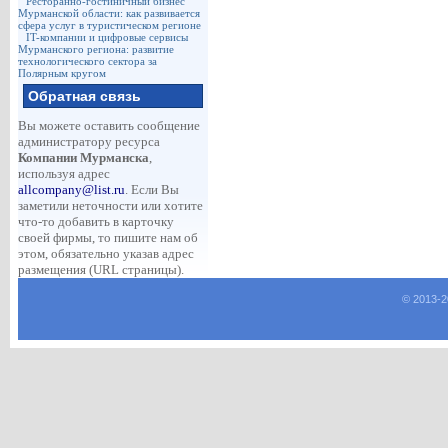
Ресторанно-гостиничный бизнес
Мурманской области: как развивается
сфера услуг в туристическом регионе
IT-компании и цифровые сервисы
Мурманского региона: развитие
технологического сектора за
Полярным кругом
Обратная связь
Вы можете оставить сообщение
администратору ресурса
Компании Мурманска
,
используя адрес
allcompany@list.ru
. Если Вы
заметили неточности или хотите
что-то добавить в карточку
своей фирмы, то пишите нам об
этом, обязательно указав адрес
размещения (URL страницы).
© 2013-
2