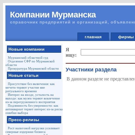
Компании Мурманска
справочник предприятий и организаций, объявлен
главная
фирм
Новые компании
Я
ищу:
Мурманский областной суд
Отделение СФР по Мурманской
области
Прокуратура Мурманской области
Участники раздела
Новые статьи
В данном разделе не представле
Присутствие без включения: как
мечети теряют участие вне
ритуального времени
Интерес на входе, усталость на
выходе: как музеи теряют вовлечение
из-за перегруженного восприятия
Подлинность без уверенности: как
антиквариат теряет интерес из-за риска
ошибки выбора
Пресс-релизы
Рост налоговой нагрузки усиливает
северные издержки бизнеса